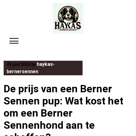
Skip
to
content
haykas-
05 juni 2024
by
bernersennen
De prijs van een Berner
Sennen pup: Wat kost het
om een Berner
Sennenhond aan te