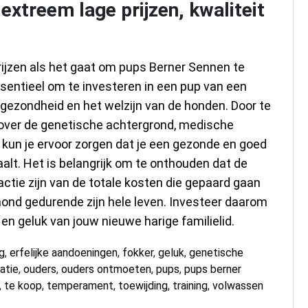
 extreem lage prijzen, kwaliteit
prijzen als het gaat om pups Berner Sennen te
 essentieel om te investeren in een pup van een
 gezondheid en het welzijn van de honden. Door te
s over de genetische achtergrond, medische
 kun je ervoor zorgen dat je een gezonde en goed
lt. Het is belangrijk om te onthouden dat de
actie zijn van de totale kosten die gepaard gaan
ond gedurende zijn hele leven. Investeer daarom
n geluk van jouw nieuwe harige familielid.
g
,
erfelijke aandoeningen
,
fokker
,
geluk
,
genetische
atie
,
ouders
,
ouders ontmoeten
,
pups
,
pups berner
,
te koop
,
temperament
,
toewijding
,
training
,
volwassen