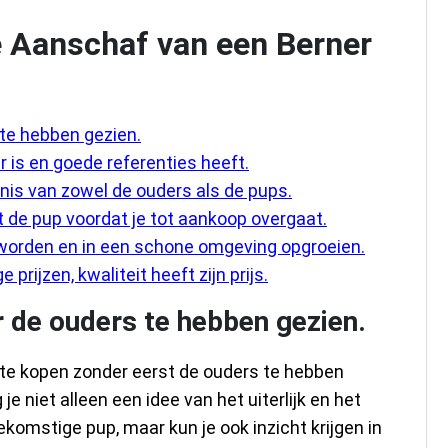
de Aanschaf van een Berner
te hebben gezien.
 is en goede referenties heeft.
is van zowel de ouders als de pups.
de pup voordat je tot aankoop overgaat.
 worden en in een schone omgeving opgroeien.
 prijzen, kwaliteit heeft zijn prijs.
 de ouders te hebben gezien.
 te kopen zonder eerst de ouders te hebben
je niet alleen een idee van het uiterlijk en het
ekomstige pup, maar kun je ook inzicht krijgen in