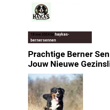
Skip
to
content
haykas-
18 mei 2024
by
bernersennen
Prachtige Berner Sen
Jouw Nieuwe Gezinsli