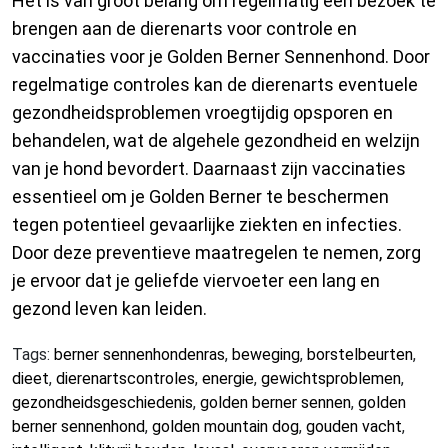
Het is van groot belang om regelmatig een bezoek te
brengen aan de dierenarts voor controle en
vaccinaties voor je Golden Berner Sennenhond. Door
regelmatige controles kan de dierenarts eventuele
gezondheidsproblemen vroegtijdig opsporen en
behandelen, wat de algehele gezondheid en welzijn
van je hond bevordert. Daarnaast zijn vaccinaties
essentieel om je Golden Berner te beschermen
tegen potentieel gevaarlijke ziekten en infecties.
Door deze preventieve maatregelen te nemen, zorg
je ervoor dat je geliefde viervoeter een lang en
gezond leven kan leiden.
Tags:
berner sennenhondenras
,
beweging
,
borstelbeurten
,
dieet
,
dierenartscontroles
,
energie
,
gewichtsproblemen
,
gezondheidsgeschiedenis
,
golden berner sennen
,
golden
berner sennenhond
,
golden mountain dog
,
gouden vacht
,