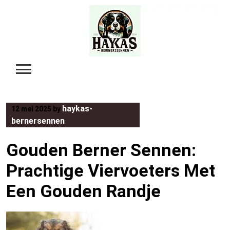
Skip
to
content
haykas-
12 mei 2025
by
bernersennen
Gouden Berner Sennen:
Prachtige Viervoeters Met
Een Gouden Randje