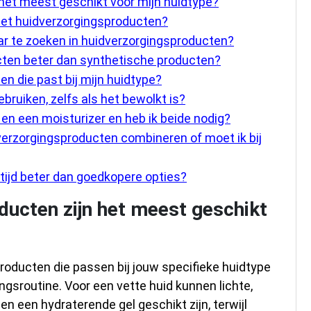
het meest geschikt voor mijn huidtype?
met huidverzorgingsproducten?
ar te zoeken in huidverzorgingsproducten?
ucten beter dan synthetische producten?
en die past bij mijn huidtype?
ruiken, zelfs als het bewolkt is?
en een moisturizer en heb ik beide nodig?
verzorgingsproducten combineren of moet ik bij
tijd beter dan goedkopere opties?
ucten zijn het meest geschikt
roducten die passen bij jouw specifieke huidtype
ngsroutine. Voor een vette huid kunnen lichte,
en een hydraterende gel geschikt zijn, terwijl