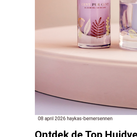
08 april 2026
haykas-bernersennen
Ontdek de Top Huidv