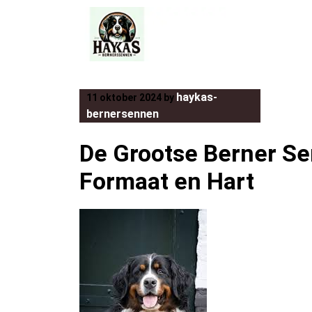
Skip
to
content
haykas-
11 oktober 2024
by
bernersennen
De Grootse Berner Se
Formaat en Hart