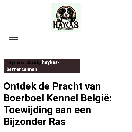
Skip
to
content
haykas-
13 januari 2026
by
bernersennen
Ontdek de Pracht van
Boerboel Kennel België:
Toewijding aan een
Bijzonder Ras