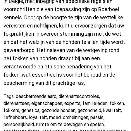
in België, met inbegrip van specifieke regels en
voorschriften die van toepassing zijn op Boerboel
kennels. Door op de hoogte te zijn van de wettelijke
vereisten en richtlijnen, kunt u ervoor zorgen dat uw
fokpraktijken in overeenstemming zijn met de wet
en dat het welzijn van de honden te allen tijde wordt
gewaarborgd. Het naleven van de wetgeving rond
het fokken van honden draagt bij aan een
verantwoorde en ethische benadering van het
fokken, wat essentieel is voor het behoud en de
bescherming van dit prachtige ras.
Tags:
beschermende aard
,
dierenartscontroles
,
dierenartsen
,
eigenschappen
,
experts
,
familieleden
,
fokken
,
fokkers
,
genetica
,
gezonde honden
,
gezondheid
,
kwaliteit
,
liefhebbers
,
loyaliteit
,
moed
,
omheiningen
,
passie
,
persoonlijkheid
,
ruimte om te bewegen en spelen
,