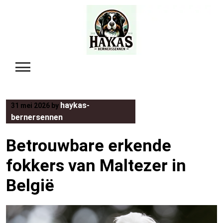
Skip
to
content
haykas-
31 mei 2026
by
bernersennen
Betrouwbare erkende
fokkers van Maltezer in
België