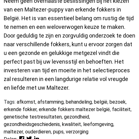
Neem geen overhaaste beslissingen bij het kiezen
van een Maltezer-puppy van erkende fokkers in
België. Het is van essentieel belang om rustig de tijd
te nemen en een weloverwogen keuze te maken.
Door geduldig te zijn en zorgvuldig onderzoek te doen
naar verschillende fokkers, kunt u ervoor zorgen dat
u een gezonde en gelukkige metgezel vindt die
perfect past bij uw levensstijl en behoeften. Het
investeren van tijd en moeite in het selectieproces
zal resulteren in een langdurige relatie vol vreugde
en liefde met uw Maltezer.
Tags:
afkomst
,
afstamming
,
behandeling
,
belgië
,
bezoek
,
erkende fokker
,
erkende fokkers maltezer belgië
,
faciliteit
,
genetische testresultaten
,
gezondheid
,
gezondheidsgeschiedenis
,
kwaliteit
,
leefomgeving
,
maltezer
,
ouderdieren
,
pups
,
verzorging