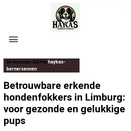
Skip
to
content
haykas-
06 december 2024
by
bernersennen
Betrouwbare erkende
hondenfokkers in Limburg:
voor gezonde en gelukkige
pups