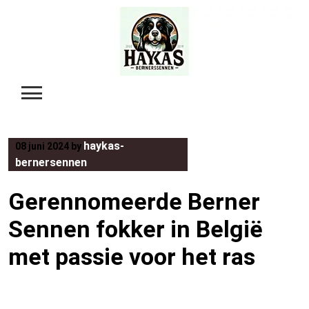
Skip
to
content
haykas-
08 juni 2024
by
bernersennen
Gerennomeerde Berner
Sennen fokker in België
met passie voor het ras