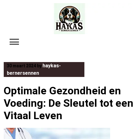
Skip
to
content
haykas-
30 maart 2024
by
bernersennen
Optimale Gezondheid en
Voeding: De Sleutel tot een
Vitaal Leven