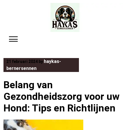
Skip
to
content
haykas-
21 februari 2024
by
bernersennen
Belang van
Gezondheidszorg voor uw
Hond: Tips en Richtlijnen