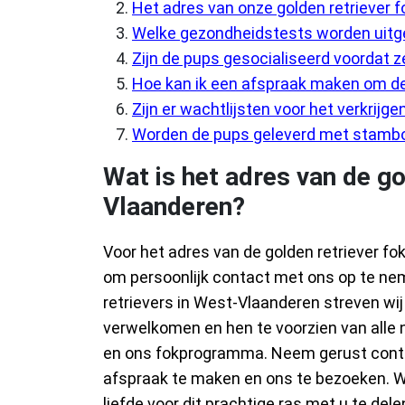
Het adres van onze golden retriever f
Welke gezondheidstests worden uitg
Zijn de pups gesocialiseerd voordat 
Hoe kan ik een afspraak maken om d
Zijn er wachtlijsten voor het verkrijge
Worden de pups geleverd met stamb
Wat is het adres van de go
Vlaanderen?
Voor het adres van de golden retriever fo
om persoonlijk contact met ons op te ne
retrievers in West-Vlaanderen streven wij
verwelkomen en hen te voorzien van alle 
en ons fokprogramma. Neem gerust contac
afspraak te maken en ons te bezoeken. W
liefde voor dit prachtige ras met u te dele