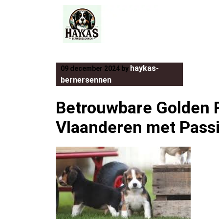
Skip
to
content
haykas-
09 december 2024
by
bernersennen
Betrouwbare Golden R
Vlaanderen met Passi