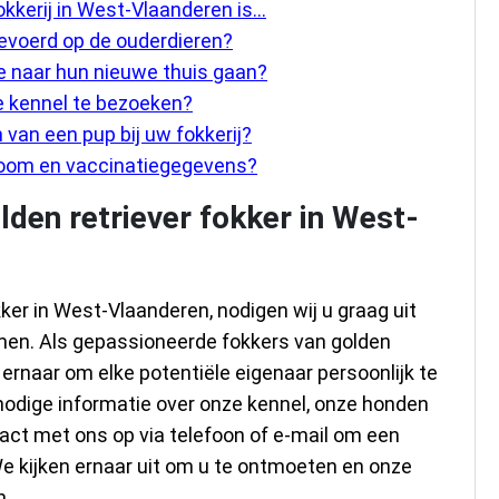
okkerij in West-Vlaanderen is…
evoerd op de ouderdieren?
ze naar hun nieuwe thuis gaan?
e kennel te bezoeken?
n van een pup bij uw fokkerij?
oom en vaccinatiegegevens?
lden retriever fokker in West-
kker in West-Vlaanderen, nodigen wij u graag uit
men. Als gepassioneerde fokkers van golden
 ernaar om elke potentiële eigenaar persoonlijk te
nodige informatie over onze kennel, onze honden
t met ons op via telefoon of e-mail om een
e kijken ernaar uit om u te ontmoeten en onze
n.