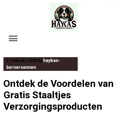
Skip
to
content
haykas-
21 februari 2025
by
bernersennen
Ontdek de Voordelen van
Gratis Staaltjes
Verzorgingsproducten
Ontdek de Voordelen van Gratis