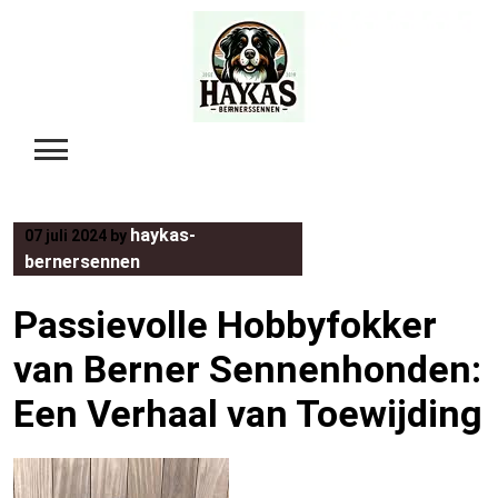
Skip
to
content
haykas-
07 juli 2024
by
bernersennen
Passievolle Hobbyfokker
van Berner Sennenhonden:
Een Verhaal van Toewijding