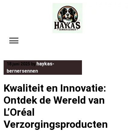
Skip
to
content
haykas-
18 juni 2025
by
bernersennen
Kwaliteit en Innovatie:
Ontdek de Wereld van
L’Oréal
Verzorgingsproducten