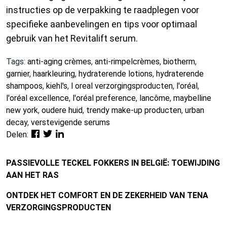
instructies op de verpakking te raadplegen voor
specifieke aanbevelingen en tips voor optimaal
gebruik van het Revitalift serum.
Tags:
anti-aging crèmes
,
anti-rimpelcrèmes
,
biotherm
,
garnier
,
haarkleuring
,
hydraterende lotions
,
hydraterende
shampoos
,
kiehl's
,
l oreal verzorgingsproducten
,
l'oréal
,
l'oréal excellence
,
l'oréal preference
,
lancôme
,
maybelline
new york
,
oudere huid
,
trendy make-up producten
,
urban
decay
,
verstevigende serums
Delen:
PASSIEVOLLE TECKEL FOKKERS IN BELGIË: TOEWIJDING
AAN HET RAS
ONTDEK HET COMFORT EN DE ZEKERHEID VAN TENA
VERZORGINGSPRODUCTEN