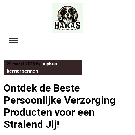
Skip
to
content
haykas-
29 maart 2026
by
bernersennen
Ontdek de Beste
Persoonlijke Verzorging
Producten voor een
Stralend Jij!