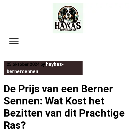
Skip
to
content
haykas-
25 oktober 2024
by
bernersennen
De Prijs van een Berner
Sennen: Wat Kost het
Bezitten van dit Prachtige
Ras?