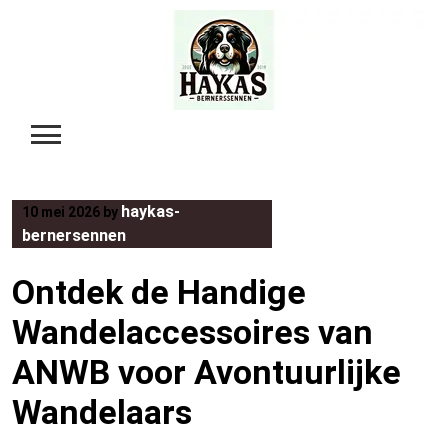
Skip
to
content
haykas-
10 mei 2026
by
bernersennen
Ontdek de Handige
Wandelaccessoires van
ANWB voor Avontuurlijke
Wandelaars