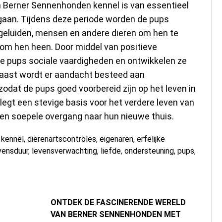
n Berner Sennenhonden kennel is van essentieel
gaan. Tijdens deze periode worden de pups
, geluiden, mensen en andere dieren om hen te
om hen heen. Door middel van positieve
 de pups sociale vaardigheden en ontwikkelen ze
naast wordt er aandacht besteed aan
zodat de pups goed voorbereid zijn op het leven in
legt een stevige basis voor het verdere leven van
een soepele overgang naar hun nieuwe thuis.
 kennel
,
dierenartscontroles
,
eigenaren
,
erfelijke
vensduur
,
levensverwachting
,
liefde
,
ondersteuning
,
pups
,
ONTDEK DE FASCINERENDE WERELD
VAN BERNER SENNENHONDEN MET