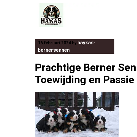
Skip
to
content
haykas-
16 februari 2024
by
bernersennen
Prachtige Berner Se
Toewijding en Passie 