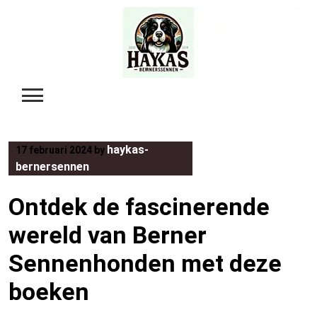
Skip
to
content
haykas-
17 februari 2024
by
bernersennen
Ontdek de fascinerende
wereld van Berner
Sennenhonden met deze
boeken